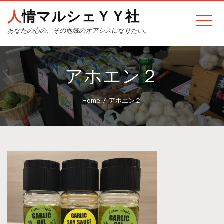
人情マルシェＹＹ社
あなたの心の、その地域のオアシスになりたい。
アホエン２
Home
アホエン２