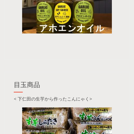
目玉商品
< 下仁田の生芋から作ったこんにゃく>