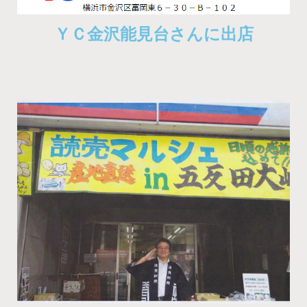
ＹＣ金沢能見台さんに出店