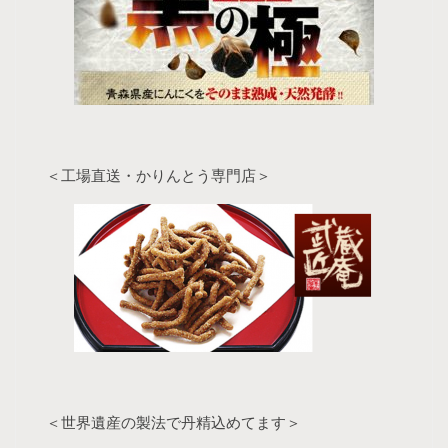
＜工場直送・かりんとう専門店＞
＜世界遺産の製法で丹精込めてます＞