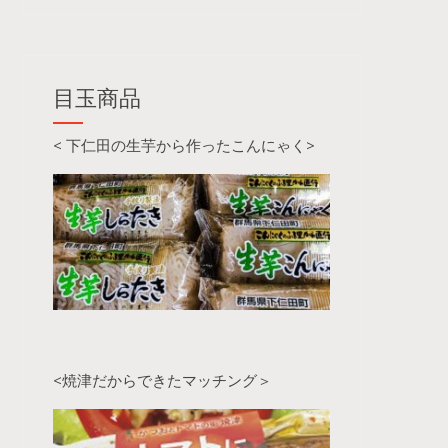
目玉商品
< 下仁田の生芋から作ったこんにゃく>
<焼津だからできたマッチング＞