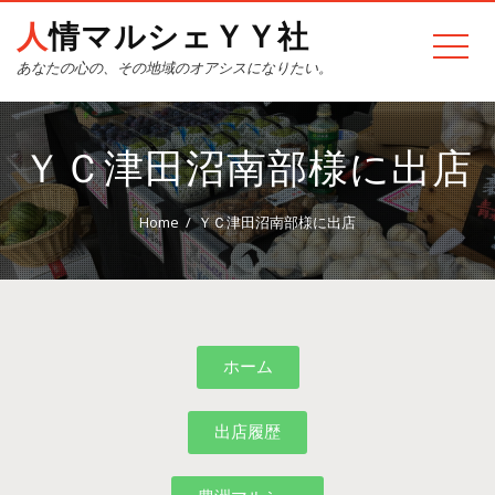
人情マルシェＹＹ社
あなたの心の、その地域のオアシスになりたい。
ＹＣ津田沼南部様に出店
Home
ＹＣ津田沼南部様に出店
ホーム
出店履歴