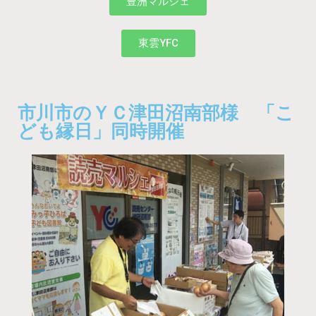
豊洲マルシェ
東雲YFC
市川市のＹＣ津田沼南部様 「こ
ども縁日」同時開催