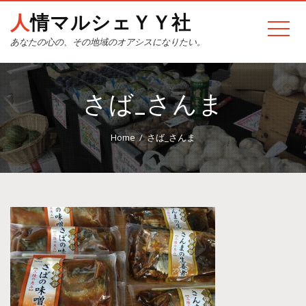
人情マルシェＹＹ社
あなたの心の、その地域のオアシスになりたい。
さば_さんま
Home
さば_さんま