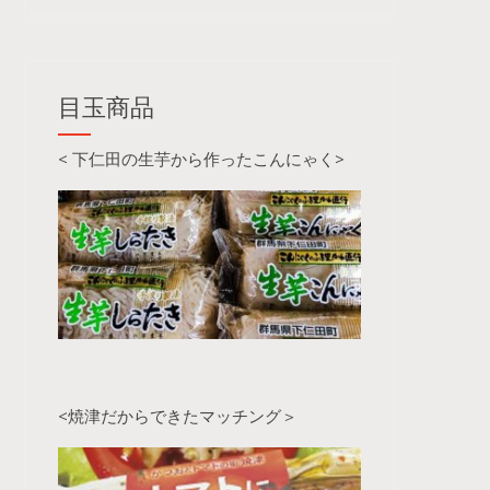
目玉商品
< 下仁田の生芋から作ったこんにゃく>
<焼津だからできたマッチング＞