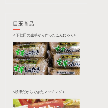
目玉商品
< 下仁田の生芋から作ったこんにゃく>
<焼津だからできたマッチング＞