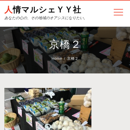
人情マルシェＹＹ社
あなたの心の、その地域のオアシスになりたい。
京橋２
Home
京橋２