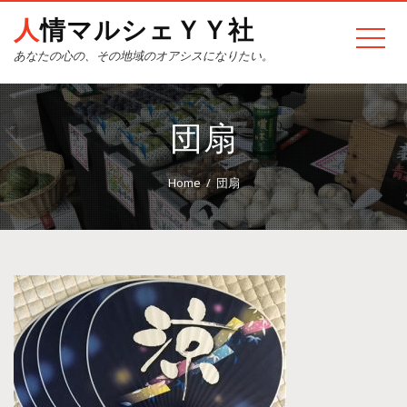
人情マルシェＹＹ社
あなたの心の、その地域のオアシスになりたい。
団扇
Home
団扇