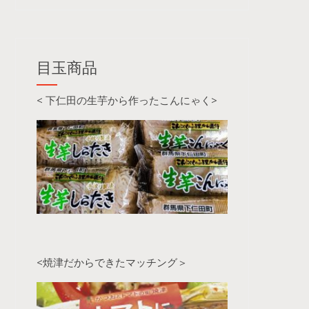
目玉商品
< 下仁田の生芋から作ったこんにゃく>
<焼津だからできたマッチング＞